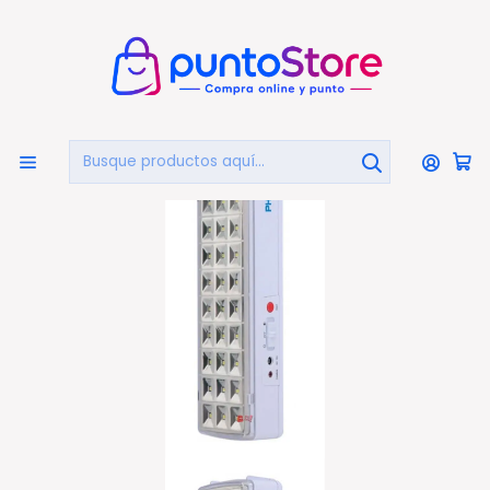
🏠
Bienvenido a PuntoStore.cl
Inicio
HOGAR Y DECORACIÓN
Iluminación
Lámpara De Emergencia Con 30 Led De 120 Lumen Philco
- Ps