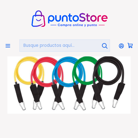
🏠
Bienvenido a PuntoStore.cl
Inicio
DEPORTES Y FITNESS
Bandas Elásticas
Pack De 5 Bandas Elásticas Para Entrenamiento Con
Bolso - Ps