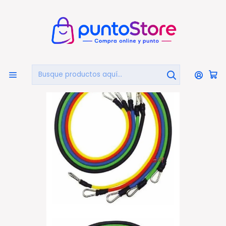
🏠
Bienvenido a PuntoStore.cl
Inicio
DEPORTES Y FITNESS
Bandas Elásticas
Pack De 5 Bandas Elásticas Resistencia 100 Libras Tpe -
Ps