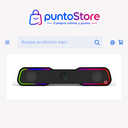
🏠
Bienvenido a PuntoStore.cl
Inicio
PUNTO GAMER
Parlantes Gamer
Parlante Gamer Barra De Sonido 6w Led Multicolor Hp -
Ps