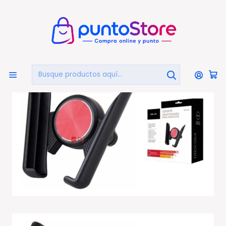
🏠
Bienvenido a PuntoStore.cl
Inicio
CELULARES Y ACCESORIOS
Soportes Celular
Soporte Celular Flexible Giro 360 Grados Autos - Ps