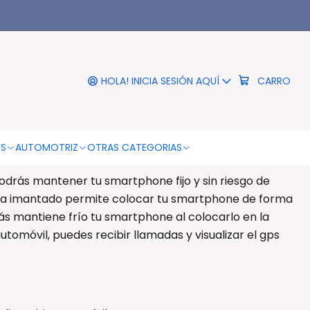
|
ular Magnético Autos - Ps
HOLA! INICIA SESIÓN AQUÍ
CARRO
RO
COMPRAR AHORA
DESCRIPCIÓN
OS
AUTOMOTRIZ
OTRAS CATEGORIAS
 Autos - Ps
drás mantener tu smartphone fijo y sin riesgo de
ema imantado permite colocar tu smartphone de forma
más mantiene frío tu smartphone al colocarlo en la
 automóvil, puedes recibir llamadas y visualizar el gps