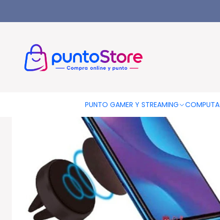
Inicio
CELULARES Y ACCESORIOS
Soportes Celular
Soporte 
PUNTO GAMER Y STREAMING
COMPUTA