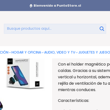
Celular Magnético Autos - Ps
🏠
Bienvenido a PuntoStore.cl
Soporte Cel
AGREGAR AL CAR
CIÓN
HOGAR Y OFICINA
AUDIO, VIDEO Y TV
JUGUETES Y JUEG
Soporte Celular Magnético
Con el holder magnético po
caídas. Gracias a su sist
vertical u horizontal, ade
rejilla de ventilación de tu
mientras conduces.
Características: