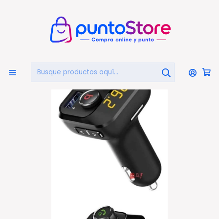
🏠
Bienvenido a PuntoStore.cl
Inicio
AUTOMOTRIZ
Transmisores de FM
Transmisor Fm Bluetooth 5.0 Auto Con Botón Bass - Ps