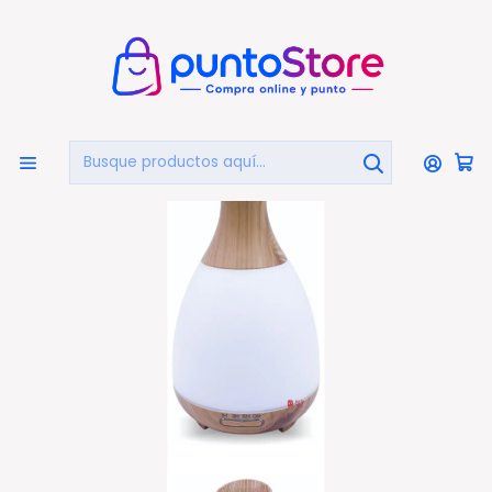
🏠
Bienvenido a PuntoStore.cl
Inicio
HOGAR Y DECORACIÓN
Difusores Y Aromatizadores
Humidificador Y Difusor De Aromas 300ml - Ps