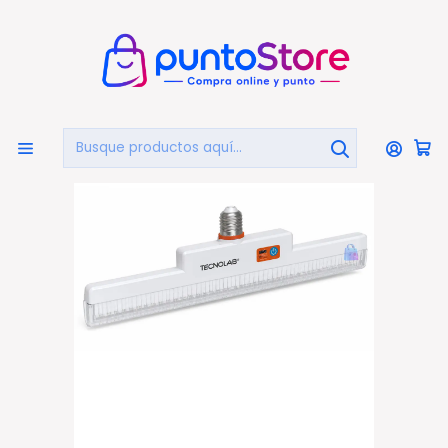
🏠
Bienvenido a PuntoStore.cl
Inicio
HOGAR Y DECORACIÓN
Luz de Emergencia
Lámpara Emergencia LED 50W Recargable USB-C SOS -
PS