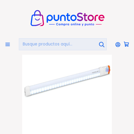
🏠
Bienvenido a PuntoStore.cl
Inicio
HOGAR Y DECORACIÓN
Luz de Emergencia
Lámpara LED Emergencia Recargable 100W Tipo C
Magnética - PS