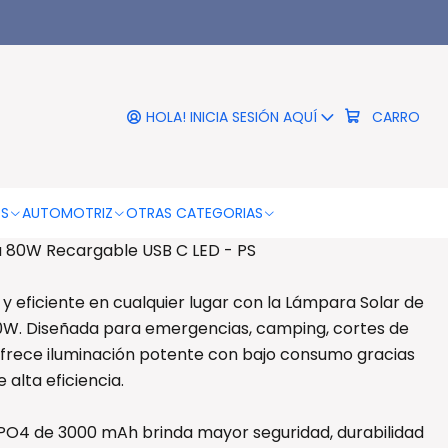
|
Solar Emergencia 80W
able USB C LED - PS
HOLA! INICIA SESIÓN AQUÍ
CARRO
RO
COMPRAR AHORA
DESCRIPCIÓN
OS
AUTOMOTRIZ
OTRAS CATEGORIAS
 80W Recargable USB C LED - PS
y eficiente en cualquier lugar con la Lámpara Solar de
W. Diseñada para emergencias, camping, cortes de
 ofrece iluminación potente con bajo consumo gracias
 alta eficiencia.
ePO4 de 3000 mAh brinda mayor seguridad, durabilidad