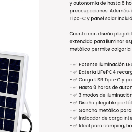
y autonomía de hasta 8 hor
preocupaciones. Además, 
Tipo-C y panel solar incluid
Cuenta con diseño plegab
extendido para iluminar es
metálico permite colgarl
- ✅ Potente iluminación L
- ✅ Batería LiFePO4 reca
- ✅ Carga USB Tipo-C y pan
- ✅ Hasta 8 horas de aut
- ✅ 3 modos de iluminació
- ✅ Diseño plegable portátil
- ✅ Gancho metálico para
- ✅ Indicador de carga in
- ✅ Ideal para camping, h