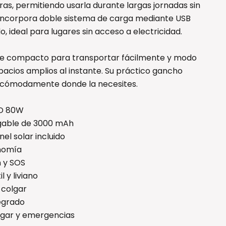
as, permitiendo usarla durante largas jornadas sin
incorpora doble sistema de carga mediante USB
o, ideal para lugares sin acceso a electricidad.
le compacto para transportar fácilmente y modo
pacios amplios al instante. Su práctico gancho
a cómodamente donde la necesites.
ED 80W
rgable de 3000 mAh
el solar incluido
onomía
n y SOS
 y liviano
 colgar
tegrado
ogar y emergencias