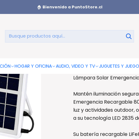
Solar Emergencia 80W Recargable USB C LED - PS
🏠
Bienvenido a PuntoStore.cl
Lámpara 
Recarg
AGREGAR AL CAR
CIÓN
HOGAR Y OFICINA
AUDIO, VIDEO Y TV
JUGUETES Y JUEG
Lámpara Solar Emergencia
Mantén iluminación segura 
Emergencia Recargable 80
luz y actividades outdoor,
a su tecnología LED 2835 de
Su batería recargable LiF