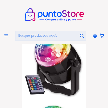
🏠
Bienvenido a PuntoStore.cl
Inicio
AUDIO Y VIDEO
Luces y Efectos Fiesta
Luz Bola Led Giratoria Fiesta Multicolor Con Control -
Ps